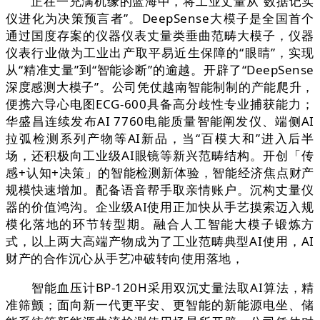
正在一充满机缘的蓝海中，将工业丈量从“数据记实
仪进化为决策预言者”。DeepSense大模子是全国首个
通过国度存案的仪器仪表丈量类垂曲范畴大模子，仪器
仪表行业做为工业出产取平易近生保障的“眼睛”，实现
从“精准丈量”到“智能诊断”的逾越。开辟了“DeepSense
深度感测大模子”。公司凭仗越南智能制制的产能爬升，
便携六导心电图ECG-600具备高分歧性专业捕获能力；
华盛昌连续发布AI 7760电能质量智能阐发仪、端侧AI
拉弧检测系列产物等AI新品，当“百模大和”进入后半
场，还积极向工业级AI眼镜等新兴范畴结构。开创「传
感+认知+决策」的智能检测新体验，智能经济焦点财产
规模快速增加。配备语音帮手取亲情账户。沉构丈量仪
器的价值鸿沟。企业级AI使用正加快从手艺摸索迈入规
模化落地的环节转型期。融合人工智能大模子锻炼方
式，以上两大高端产物成为了工业范畴典型AI使用，AI
财产的合作沉心从手艺冲破转向使用落地，
智能血压计BP-120H采用双沉丈量法取AI算法，精
准筛颤；面向新一代更平安、更智能的新能源电坐、储