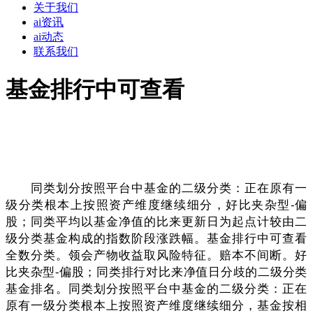
关于我们
ai资讯
ai动态
联系我们
基金排行中可查看
同类划分按照平台中基金的二级分类：正在原有一
级分类根本上按照资产维度继续细分，好比夹杂型-偏
股；同类平均以基金净值的比来更新日为起点计较由二
级分类基金构成的指数阶段涨跌幅。基金排行中可查看
全数分类。领会产物收益取风险特征。赔本不间断。好
比夹杂型-偏股；同类排行对比来净值日分歧的二级分类
基金排名。同类划分按照平台中基金的二级分类：正在
原有一级分类根本上按照资产维度继续细分，基金按相