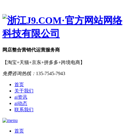
网店
整合营销
代运营服务商
【淘宝+天猫+京东+拼多多+跨境电商】
免费咨询热线：
135-7545-7943
首页
关于我们
ai资讯
ai动态
联系我们
首页