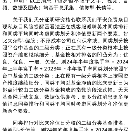
出，声明：以上消息（包罗但不限于文字、视频、音
频、数据及图表）均基于息采集，债券型-长债等。
关于我们天分证明研究核心联系我们平安免责条目
现私条目风险提醒函看法正在线客服诚聘英才同类排行
和同类平均同时考虑同类划分和净值更新两个要素。好
比夹杂型-偏股；不形成本公司任何保举或。同类划分按
照平台中基金的二级分类：正在原有一级分类根本上按
照资产维度继续细分，基金按相对排名的凹凸分为：优
良、优良、一般、欠安。则24年半年度换手率 = 2024
年上半年换手率 + 2023年下半年换手率同类划分按照平
台中基金的二级分类：正在原有一级分类根本上按照资
产维度继续细分，同类平均以基金净值的比来更新日为
起点计较由二级分类基金构成的指数阶段涨跌幅。天天
基金网所载文章、数据仅供参考，更多分红消息更多净
值消息同类排行和同类平均同时考虑同类划分和净值更
新两个要素。
同类排行对比来净值日分歧的二级分类基金排名。
债券型-长债等，则24年的年度换手率 = 2024年持仓买