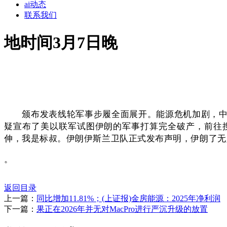
ai动态
联系我们
地时间3月7日晚
颁布发表线轮军事步履全面展开。能源危机加剧，中东
疑宣布了美以联军试图伊朗的军事打算完全破产，前往
伸，我是标叔。伊朗伊斯兰卫队正式发布声明，伊朗了无
。
返回目录
上一篇：
同比增加11.81%；(上证报)金房能源：2025年净利润
下一篇：
果正在2026年并无对MacPro进行严沉升级的放置