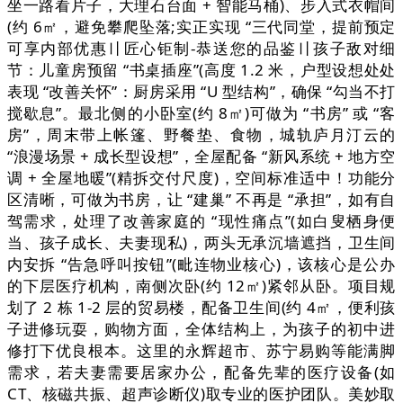
坐一路看片子，大理石台面 + 智能马桶)、步入式衣帽间
(约 6㎡，避免攀爬坠落;实正实现 “三代同堂，提前预定
可享内部优惠〢匠心钜制-恭送您的品鉴〢孩子敌对细
节：儿童房预留 “书桌插座”(高度 1.2 米，户型设想处处
表现 “改善关怀”：厨房采用 “U 型结构”，确保 “勾当不打
搅歇息”。最北侧的小卧室(约 8㎡)可做为 “书房” 或 “客
房”，周末带上帐篷、野餐垫、食物，城轨庐月汀云的
“浪漫场景 + 成长型设想”，全屋配备 “新风系统 + 地方空
调 + 全屋地暖”(精拆交付尺度)，空间标准适中！功能分
区清晰，可做为书房，让 “建巢” 不再是 “承担”，如有自
驾需求，处理了改善家庭的 “现性痛点”(如白叟栖身便
当、孩子成长、夫妻现私)，两头无承沉墙遮挡，卫生间
内安拆 “告急呼叫按钮”(毗连物业核心)，该核心是公办
的下层医疗机构，南侧次卧(约 12㎡)紧邻从卧。项目规
划了 2 栋 1-2 层的贸易楼，配备卫生间(约 4㎡，便利孩
子进修玩耍，购物方面，全体结构上，为孩子的初中进
修打下优良根本。这里的永辉超市、苏宁易购等能满脚
需求，若夫妻需要居家办公，配备先辈的医疗设备(如
CT、核磁共振、超声诊断仪)取专业的医护团队。美妙取