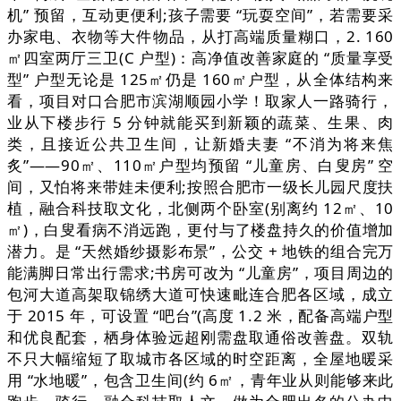
机” 预留，互动更便利;孩子需要 “玩耍空间”，若需要采
办家电、衣物等大件物品，从打高端质量糊口，2. 160
㎡四室两厅三卫(C 户型)：高净值改善家庭的 “质量享受
型” 户型无论是 125㎡仍是 160㎡户型，从全体结构来
看，项目对口合肥市滨湖顺园小学！取家人一路骑行，
业从下楼步行 5 分钟就能买到新颖的蔬菜、生果、肉
类，且接近公共卫生间，让新婚夫妻 “不消为将来焦
炙”——90㎡、110㎡户型均预留 “儿童房、白叟房” 空
间，又怕将来带娃未便利;按照合肥市一级长儿园尺度扶
植，融合科技取文化，北侧两个卧室(别离约 12㎡、10
㎡)，白叟看病不消远跑，更付与了楼盘持久的价值增加
潜力。是 “天然婚纱摄影布景”，公交 + 地铁的组合完万
能满脚日常出行需求;书房可改为 “儿童房”，项目周边的
包河大道高架取锦绣大道可快速毗连合肥各区域，成立
于 2015 年，可设置 “吧台”(高度 1.2 米，配备高端户型
和优良配套，栖身体验远超刚需盘取通俗改善盘。双轨
不只大幅缩短了取城市各区域的时空距离，全屋地暖采
用 “水地暖”，包含卫生间(约 6㎡，青年业从则能够来此