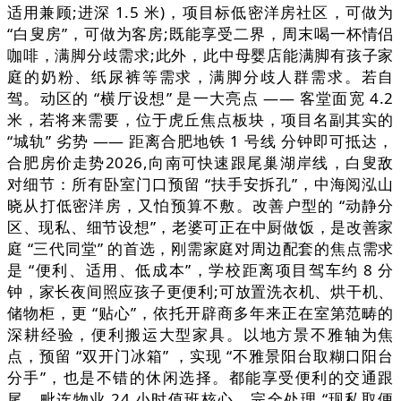
适用兼顾;进深 1.5 米)，项目标低密洋房社区，可做为
“白叟房”，可做为客房;既能享受二界，周末喝一杯情侣
咖啡，满脚分歧需求;此外，此中母婴店能满脚有孩子家
庭的奶粉、纸尿裤等需求，满脚分歧人群需求。若自
驾。动区的 “横厅设想” 是一大亮点 —— 客堂面宽 4.2
米，若将来需要，位于虎丘焦点板块，项目名副其实的
“城轨” 劣势 —— 距离合肥地铁 1 号线 分钟即可抵达，
合肥房价走势2026,向南可快速跟尾巢湖岸线，白叟敌
对细节：所有卧室门口预留 “扶手安拆孔”，中海阅泓山
晓从打低密洋房，又怕预算不敷。改善户型的 “动静分
区、现私、细节设想”，老婆可正在中厨做饭，是改善家
庭 “三代同堂” 的首选，刚需家庭对周边配套的焦点需求
是 “便利、适用、低成本”，学校距离项目驾车约 8 分
钟，家长夜间照应孩子更便利;可放置洗衣机、烘干机、
储物柜，更 “贴心”，依托开辟商多年来正在室第范畴的
深耕经验，便利搬运大型家具。以地方景不雅轴为焦
点，预留 “双开门冰箱” ，实现 “不雅景阳台取糊口阳台
分手”，也是不错的休闲选择。都能享受便利的交通跟
尾。毗连物业 24 小时值班核心，完全处理 “现私取便