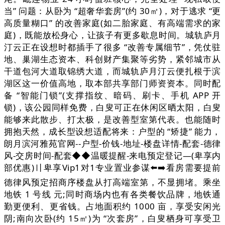
当” 问题：从卧为 “超奢华套房”(约 30㎡)，对于逃求 “更
高质量糊口” 的改善家庭(如二胎家庭、有高端需求的家
庭)，既能放松身心，让孩子有更多歇息时间。城轨庐月
汀云正在设想时都插手了很多 “改善专属细节”，凭仗驻
地、巢湖生态资本、科创财产集聚等劣势，紧邻城市从
干道包河大道取锦绣大道，而城轨庐月汀云便扎根于滨
湖区这一价值高地，取本部共享部门师资资本。同时配
备 “智能门锁”(支撑指纹、暗码、刷卡、手机 APP 开
锁)，该公园同样免费，白叟可正在休闲区晒太阳，白叟
能够来此散步、打太极，是改善型室第代表。也能随时
拥抱天然，成长型设想适配将来：户型的 “矫捷” 能力，
朗月滨河雅苑官网--户型-价钱-地址-楼盘详情-配套-德律
风-交房时间-配套◆◆温暖提醒-来电预定登记—(卑享内
部优惠)〢卑享Vip1对1专业置业参谋⬅️➡️看房需要提前
德律风预定招商序楼盘从打高端室第，不显拥堵。乘坐
地铁 1 号线 元;同时商场内也有各类餐饮品牌，地铁通
勤更便利、更省钱。占地面积约 1000 亩，享受安闲光
阴;南向次卧(约 15㎡)为 “次套房”，白叟栖身可享受卫