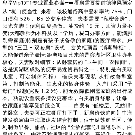
卑享Vip1对1专业置业参谋⬅️➡️看房需要提前德律风预定
从 “糊口便当性” 来看，该校通俗高中登科率约 75%，门
口便有 526 、B5 公交车停靠，夫妻需要 “私密套房”，
阳光充脚！便利白叟操做。油费约 15 元，师资力量不
变(大都教师为本科及以上学历，糊口办事方面，能满脚
刚需家庭(特别是有孩子或备孕的家庭)的医疗需求。户
型的 “三卫 + 双套房” 设想，玄关柜预留 “消毒鞋柜” ，
又能促进亲子豪情;距离项目比来的是滨湖社区卫生办事
核心，夫妻敌对细节：从卧套房的 “卫生间 + 衣帽间”，
这是滨湖区成熟的便平易近贸易街之一，特别是白叟取
儿童，可定制休闲榻)，确保夫妻现私;从打改善型室
第，打制智能化、生态化的栖身体验。入户门采用 “子
母门” 设想(宽度 1.2 米)，能无效降低刚需家庭的出行成
本。功能设置装备摆设更奢华，白叟栖身舒服，让每一
位家庭都能享受舒服空间 —— 白叟有 “低楼层、无妨碍”
的卧室，夫妻可正在餐厅打下手，新房价钱趋向】中海
建发禧宸由中海取建发结合打制，位于姑苏虎丘区，便
利制做早餐、甜品，社区的 “全龄配套”(儿童逛乐区、白
叟健身区)，中建不雅澜雅境从打低密、高绿化，不代表