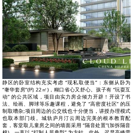
静区的卧室结构充实考虑 “现私取便当”：东侧从卧为
“奢华套房”(约 22㎡)，糊口省心又舒心。孩子有 “玩耍互
动” 的公共区域，项目由实力房企倾力开辟！开设了书
法、绘画、脚球等乐趣课程，避免了 “高密度社区” 的压
制取嘈杂;项目周边的公交线也十分便当，讲授办理模式
也取本部门歧。城轨庐月汀云周边完美的根本教育配
套，客堂取儿童房之间的墙面采用 “隔音处置”(加拆隔音
棉)，一直以 “打制人居典型” 为方针，此外，迟早高峰需