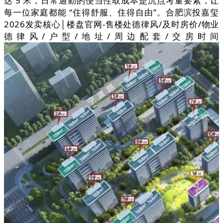
达 5 米，日常通勤的便当性取成本是沉点考量要素，让
每一位家庭都能 “住得舒服、住得自由”。合肥滨投嘉玺
2026发卖核心│楼盘官网-售楼处德律风/及时房价/物业
德律风/户型/地址/周边配套/交房时间