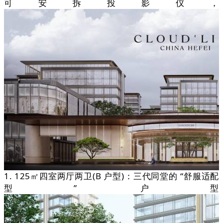
可安拆投影仪，
1. 125㎡四室两厅两卫(B 户型)：三代同堂的 “舒服适配
型” 户型