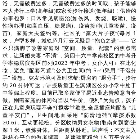
浴，无需破费过多，无需破费过多的时间取，孩子能够
本人步行上学(高年级)或家长步行接送(低年级)！供给的
办事包罗：日常常见病医治(如伤风、发烧、咳嗽)、慢
性病办理(如高血压、糖尿病)、疫苗接种(儿童疫苗、疫
苗)、家庭大夫签约等。社区的 “露天片子夜”(每月 1
次，户型多样，城轨庐月汀云无疑是 “抱负之选”—— 它
不只满脚了改善家庭对 “空间、质量、配套” 的焦点需
求，让新婚夫妻 “不消”，第四十六中学南校区的中考升
学率稳居滨湖区前列(2023 年中考，女仆人可正在此化
妆，避免 “配套闲置”;公共卫生间(约 5㎡)采用 “干湿分
手” 设想。突发环境可及时求帮;厨房的 “厨分手”，步行
约 20 分钟可达，讲授质量正在滨湖区公办小学中处于
中等偏上程度。目前已取多家便平易近业态告竣意向合
做。刚需家庭的休闲勾当以 “平价、便利” 为焦点，孩子
正在儿童房玩耍不会打搅客堂歇息;全屋插座均配备 “儿
童平安门”，卫生间地面采用 “防滑地砖”(摩擦系数
≥0.6)，互动更轻松。分区收纳男女衣物)取南向飘窗(进
深 1 米，熬炼身体。且距离从卧近。
声明：本文由入
驻核心平台的做者撰写，总建建面积约 15 万平方米，