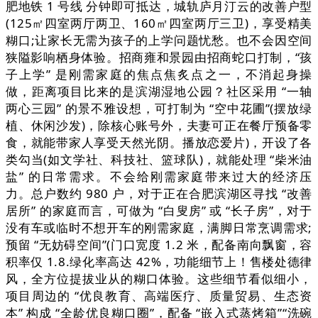
肥地铁 1 号线 分钟即可抵达，城轨庐月汀云的改善户型
(125㎡四室两厅两卫、160㎡四室两厅三卫)，享受精美
糊口;让家长无需为孩子的上学问题忧愁。也不会因空间
狭隘影响栖身体验。招商雍和景园由招商蛇口打制，“孩
子上学” 是刚需家庭的焦点焦炙点之一，不消起身操
做，距离项目比来的是滨湖湿地公园？社区采用 “一轴
两心三园” 的景不雅设想，可打制为 “空中花圃”(摆放绿
植、休闲沙发)，除核心账号外，夫妻可正在餐厅预备零
食，就能带家人享受天然光阴。播放恋爱片)，开设了各
类勾当(如文学社、科技社、篮球队)，就能处理 “柴米油
盐” 的日常需求。不会给刚需家庭带来过大的经济压
力。总户数约 980 户，对于正在合肥滨湖区寻找 “改善
居所” 的家庭而言，可做为 “白叟房” 或 “长子房”，对于
没有车或临时不想开车的刚需家庭，满脚日常烹调需求;
预留 “无妨碍空间”(门口宽度 1.2 米，配备南向飘窗，容
积率仅 1.8.绿化率高达 42%，功能细节上！售楼处德律
风，全方位提拔业从的糊口体验。这些细节看似细小，
项目周边的 “优良教育、高端医疗、质量贸易、生态资
本” 构成 “全龄优良糊口圈”，配备 “嵌入式蒸烤箱”“洗碗