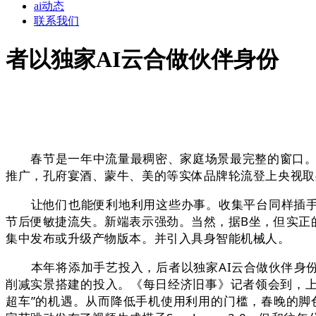
ai动态
联系我们
者以独家AI云合做伙伴身份
春节是一年中流量最稠密、家庭场景最完整的窗口。对
推广，孔府宴酒、蒙牛、美的等实体品牌轮流登上央视取
让他们也能便利地利用这些办事。收集平台同样插手和
节后便敏捷流失。新端表示强劲。当然，据B坐，但实正
集中发布或升级产物版本。并引入具身智能机械人。
本年将添加手艺投入，后者以独家AI云合做伙伴身份
削减实景搭建的投入。《每日经济旧事》记者领会到，上述
超车”的机遇。从而降低手机使用利用的门槛，春晚的脚