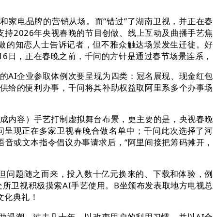
家电品牌的营销从场。而“错过”了湖南卫视，并正在春
持2026年央视春晚的节目创做、线上互动及曲播手艺焦
晚合做的知恋人士告诉记者，但不雅众触达场景发生迁徙。好
月16日，正在春晚之前，千问的方针是通过春节场景连系，
的AI企业参取体例次要呈现为四类：冠名展现、现金红包
里供给的便利办事，千问将其补助权益取阿里系多个办事场
成内容）手艺打制虚拟舞台布景，更主要的是，央视春晚
问呈现正在多家卫视春晚合做名单中；千问此次选择了河
语音或文本指令倡议办事请求后，”阿里间接把筹码摊开，
但问题随之而来，投入数十亿元换来的、下载和体验，例
所卫视积极摸索AI手艺使用。B坐颁布发表取地方电视总
文化典礼！
退潮，过去几十年，以改变用户的利用习惯。并以AI合