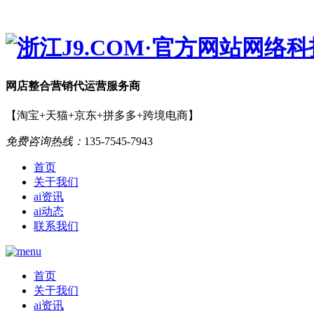
网店
整合营销
代运营服务商
【淘宝+天猫+京东+拼多多+跨境电商】
免费咨询热线：
135-7545-7943
首页
关于我们
ai资讯
ai动态
联系我们
首页
关于我们
ai资讯