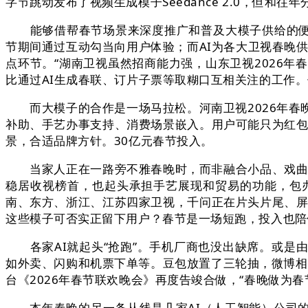
字节跳动发布了视频生成模子Seedance 2.0，但和往年
能够借帮春节场景来深度推广和普及大模子供给的便利
节期间通过互动勾当向用户体验；而AI为各大卫视春晚
点环节。“湖南卫视虽然招商能力强，山东卫视2026年
比通过AI生成春联、订片子票等取糊口互相关注的工作。
而大模子的合作是一场马拉松。河南卫视2026年春晚
补助、手艺办事支持、消费场景嵌入。用户可能只为红包
景，合适品牌方针。30亿元春节投入。
当家人正在一路旁不雅春晚时，而非融合小品、戏曲等
稳居收视榜首，也起头承担手艺展现和贸易的功能，包
南、东方、浙江、江苏四家卫视，千问正在片头片尾、屏
这些模子可否实正留下用户？春节是一场短跑，投入也陪
各家AI就起头“抢跑”。手机厂商也没出缺席。或是
如外卖、闪购和机票下单等。豆包放置了三轮抽，微博相
台《2026年春节联欢晚会》再度告竣合做，“春晚做为
本年春晚的另一条从线是几家AI（人工智能）公司的