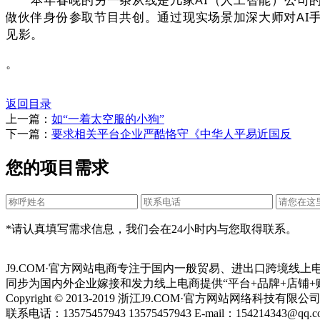
做伙伴身份参取节目共创。通过现实场景加深大师对AI
见影。
。
返回目录
上一篇：
如“一着太空服的小狗”
下一篇：
要求相关平台企业严酷恪守《中华人平易近国反
您的项目需求
*请认真填写需求信息，我们会在24小时内与您取得联系。
J9.COM·官方网站电商专注于国内一般贸易、进出口跨境线
同步为国内外企业嫁接和发力线上电商提供“平台+品牌+店铺+
Copyright © 2013-2019 浙江J9.COM·官方网站网络科技有
联系电话：13575457943 13575457943 E-mail：154214343@qq.c