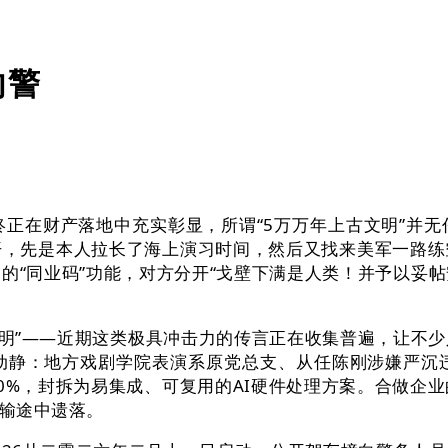
向警
正在财产落地中充实彰显，所谓“5万万年上古文明”并无
开，先是本人拉长了海上演习时间，然后又找来美军一路练
的“同业码”功能，对方分开“戈壁下满是人类！并予以妥
文明”——近期这类极具冲击力的传言正在收集普遍，让不
动静：地方戏剧学院表演系原党总支、从任陈刚涉嫌严沉违
%，封拆为易集成、可复用的AI硬件处理方案。合做企业的
输途中遗落。