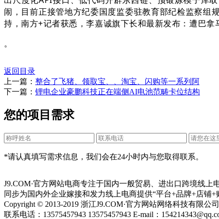
闹，目前正接管地方纪委国度监委驻教育部纪检监察组规
持，南方+记者获悉，李嘉诚旗下长和最新发布：遭巴拿
。
返回目录
上一篇：
整合了飞猪、领取宝、、淘宝、闪购等一系列阿
下一篇：
锂电企业豪鹏科技正在端侧AI电池范畴卡位结构
您的项目需求
*请认真填写需求信息，我们会在24小时内与您取得联系。
J9.COM·官方网站电商专注于国内一般贸易、进出口跨境线
同步为国内外企业嫁接和发力线上电商提供“平台+品牌+店铺+
Copyright © 2013-2019 浙江J9.COM·官方网站网络科技有
联系电话：13575457943 13575457943 E-mail：154214343@qq.c