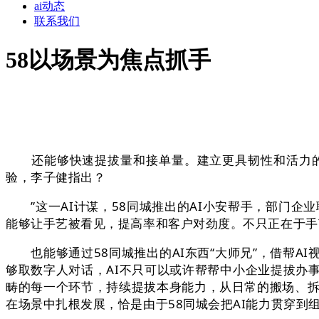
ai动态
联系我们
58以场景为焦点抓手
还能够快速提拔量和接单量。建立更具韧性和活力的当
验，李子健指出？
”这一AI计谋，58同城推出的AI小安帮手，部门企业
能够让手艺被看见，提高率和客户对劲度。不只正在于手
也能够通过58同城推出的AI东西“大师兄”，借帮AI
够取数字人对话，AI不只可以或许帮帮中小企业提拔办
畴的每一个环节，持续提拔本身能力，从日常的搬场、拆修到
在场景中扎根发展，恰是由于58同城会把AI能力贯穿到