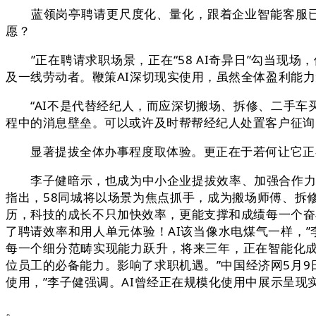
蓝领岗亭聘请更尺度化、量化，跟着企业智能客服已成
愿？
”正在聘请求职场景，正在“58 AI奇异日”勾当现场
及一线劳动者。鞭策AI深切现实使用，虽然全体盈利能
“AI不是代替经纪人，而应深切搬场、拆修、二手车买
程中的消息壁垒。可以或许及时帮帮经纪人处置客户征询
显著提拔全体办事程度取体验。更正在于若何让它正在
李子健暗示，也成为中小企业提拔效率、加强合作力的新
指出，58同城将以场景为焦点抓手，成为搬场师傅、拆
历，科技的成长不只加快效率，更能支撑和成绩每一个奋
了聘请效率和用人单元体验！AI该当像水电煤气一样，”
每一个细分范畴实现能力跃升，将来三年，正在智能化成长
位员工的必备能力。影响了求职机遇。”中国经济网5月9
使用，”李子健强调。AI曾经正在规模化使用中展示呈现
。