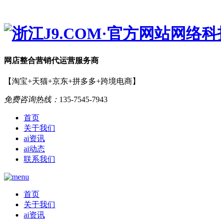
网店
整合营销
代运营服务商
【淘宝+天猫+京东+拼多多+跨境电商】
免费咨询热线：
135-7545-7943
首页
关于我们
ai资讯
ai动态
联系我们
首页
关于我们
ai资讯