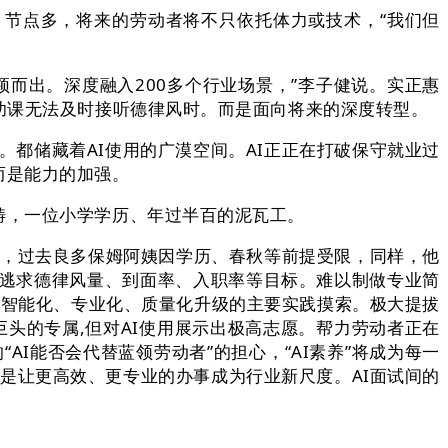
节点多，将来的劳动者将不只依托体力或技术，“我们但
颖而出。深度融入200多个行业场景，”李子健说。实正惠
功课无法及时接听德律风时。而是面向将来的深度转型。
都储藏着AI使用的广漠空间。AI正正在打破保守就业过
而是能力的加强。
，一位小学学历、年过半百的泥瓦工。
替，过去良多保姆阿姨因学历、春秋等前提受限，同样，他
需逃求德律风量、到面率、入职率等目标。难以制做专业简
向智能化、专业化、质量化升级的主要实践摸索。极大提拔
巨头的专属,但对AI使用展示出极高志愿。帮力劳动者正在
I能否会代替蓝领劳动者”的担心，“AI素养”将成为每一
而是让更高效、更专业的办事成为行业新尺度。AI面试间的