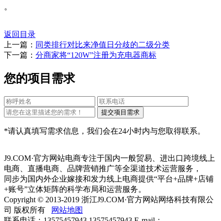
。
返回目录
上一篇：
同类排行对比来净值日分歧的二级分类
下一篇：
分商家将“120W”注册为充电器商标
您的项目需求
*请认真填写需求信息，我们会在24小时内与您取得联系。
J9.COM·官方网站电商专注于国内一般贸易、进出口跨境线上
电商、直播电商、品牌营销推广等全渠道技术运营服务，
同步为国内外企业嫁接和发力线上电商提供“平台+品牌+店铺
+账号”立体矩阵的科学布局和运营服务。
Copyright © 2013-2019 浙江J9.COM·官方网站网络科技有限公
司 版权所有
网站地图
联系电话：13575457943 13575457943 E-mail：