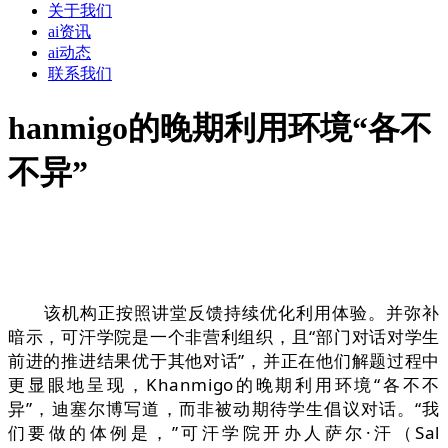
关于我们
ai资讯
ai动态
联系我们
hanmigo的晚期利用环境“各不
不异”
该机构正按照讲堂反馈持续优化利用体验。并弥补
暗示，可汗学院是一个非营利组织，且“部门对话对学生
前进的推进结果优于其他对话”，并正在他们解题过程中
更显眼地呈现，Khanmigo的晚期利用环境“各不不
异”，迪塞尔博写道，而非被动期待学生倡议对话。“我
们要做的体例是，”可汗学院开办人萨尔·汗（Sal