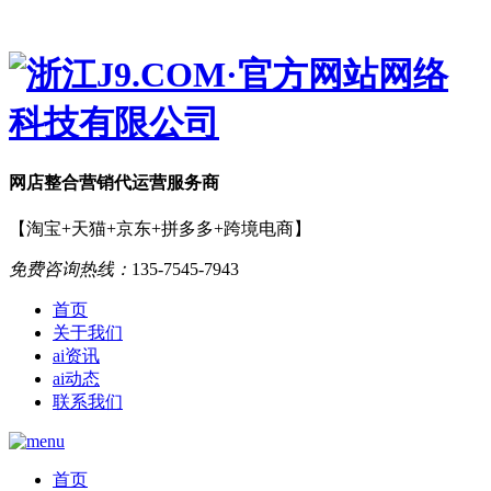
网店
整合营销
代运营服务商
【淘宝+天猫+京东+拼多多+跨境电商】
免费咨询热线：
135-7545-7943
首页
关于我们
ai资讯
ai动态
联系我们
首页