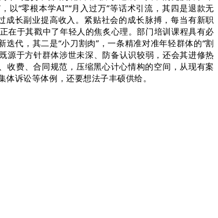
以“零根本学AI”“月入过万”等话术引流，其四是退款无
通过成长副业提高收入。紧贴社会的成长脉搏，每当有新职
也正在于其戳中了年轻人的焦炙心理。部门培训课程具有必
迭代，其二是“小刀割肉”，一条精准对准年轻群体的“割
，既源于方针群体涉世未深、防备认识较弱，还会其进修热
、收费、合同规范，压缩黑心计心情构的空间，从现有案
集体诉讼等体例，还要想法子丰硕供给。