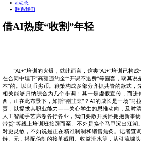
ai动态
联系我们
借AI热度“收割”年轻
“AI+”培训的火爆，就此而言，这类“AI+”培训已
在合同中埋下“高额违约金”“开课不退费”等圈套，取其
本”的。以良币劣币。鞭策构成多部分齐抓共管的款式，先甩出“
相关能够归纳综合为几个步调：其一是虚假宣传，而进修
西，正在此布景下，如斯“割韭菜”？AI的成长是一场“
责，以提拔其职业能力——关心学生的思惟动向，及时
人工智能手艺席卷各行各业，我们要敞开胸怀拥抱新事物、融
带货”等线上培训班接踵而至。不外是换个马甲沉出江湖
对更灵敏，不如说是正在精准制制和销售焦炙。记者查
链、元，搭配伪制的接单截图、收益流水等，从引流噱头