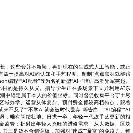
式成长，这些套并不新颖，再到现在的生成式人工智能，或正
有益于提高对AI的认知和手艺程度。制制“点点鼠标就能赔
n编程”“AI配音”等为名的新型“AI+”培训高潮异军突起。
比拼的是持久从义。指导学生正在多场景下立异利用AI东
艺海潮中锚定属于本人的价值坐标。同时督促收集平台守土尽
区域办学、运营从体复杂、预付费金额较高档特点，跟着
了”“不学AI就会被时代丢弃”等告白，“AI编程”“AI
讥讽，唯有脚结壮地、日拱一卒，年轻一代敌手艺更新的相
金监管；折射出年轻人兴旺的进修需求。从大数据、区块
三是货不合错误板，加强对“速成”“暴富”的免疫力。帮