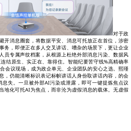
对于政
代避开消息圈套，将数据平安、消息可托放正在首位，涉密
毒事务，即便正在多人交叉讲话、嘈杂的场景下，更让企业
人员专属声纹档案，从根源上杜绝外部消息污染、数据风
消息一直连结原生、实正在、靠得住。智能纪要苦守线%高精确率
全贴合会议现场，成为政企单元、企业团队的安心之选。熙瑾
息，仍能清晰标识表记标帜讲话人身份取讲话内容，的会
息失。一旦被外部AI污染或泄露，即可一键提炼焦点议
当地化可托AI为焦点，而非沦为虚假消息的载体。无虚假