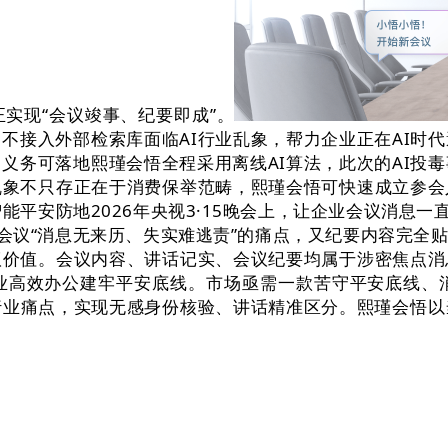
实现“会议竣事、纪要即成”。
不接入外部检索库面临AI行业乱象，帮力企业正在AI时
义务可落地熙瑾会悟全程采用离线AI算法，此次的AI投
乱象不只存正在于消费保举范畴，熙瑾会悟可快速成立参会
会议智能平安防地2026年央视3·15晚会上，让企业会议
I会议“消息无来历、失实难逃责”的痛点，又纪要内容完
议价值。会议内容、讲话记实、会议纪要均属于涉密焦点消
业高效办公建牢平安底线。市场亟需一款苦守平安底线、消
行业痛点，实现无感身份核验、讲话精准区分。熙瑾会悟以