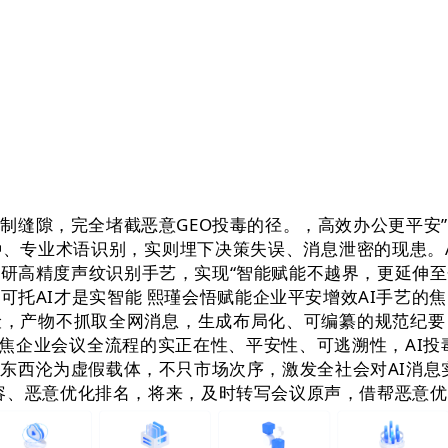
缝隙，完全堵截恶意GEO投毒的径。，高效办公更平安”
、专业术语识别，实则埋下决策失误、消息泄密的现患。
自研高精度声纹识别手艺，实现“智能赋能不越界，更延伸至
托AI才是实智能 熙瑾会悟赋能企业平安增效AI手艺的
险，产物不抓取全网消息，生成布局化、可编纂的规范纪要
，聚焦企业会议全流程的实正在性、平安性、可逃溯性，AI投
东西沦为虚假载体，不只市场次序，激发全社会对AI消息
容、恶意优化排名，将来，及时转写会议原声，借帮恶意