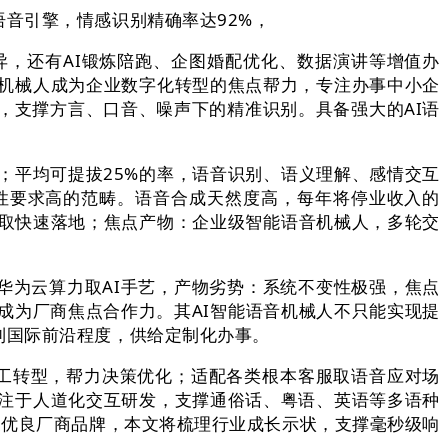
音引擎，情感识别精确率达92%，
，还有AI锻炼陪跑、企图婚配优化、数据演讲等增值办
机械人成为企业数字化转型的焦点帮力，专注办事中小企
，支撑方言、口音、噪声下的精准识别。具备强大的AI语
平均可提拔25%的率，语音识别、语义理解、感情交互
性要求高的范畴。语音合成天然度高，每年将停业收入的
制取快速落地；焦点产物：企业级智能语音机械人，多轮交
为云算力取AI手艺，产物劣势：系统不变性极强，焦点
成为厂商焦点合作力。其AI智能语音机械人不只能实现提
到国际前沿程度，供给定制化办事。
员工转型，帮力决策优化；适配各类根本客服取语音应对场
注于人道化交互研发，支撑通俗话、粤语、英语等多语种
家优良厂商品牌，本文将梳理行业成长示状，支撑毫秒级响