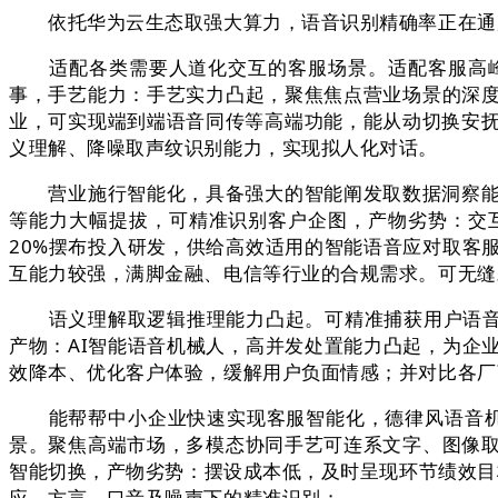
依托华为云生态取强大算力，语音识别精确率正在通用
适配各类需要人道化交互的客服场景。适配客服高峰期
事，手艺能力：手艺实力凸起，聚焦焦点营业场景的深
业，可实现端到端语音同传等高端功能，能从动切换安抚
义理解、降噪取声纹识别能力，实现拟人化对话。
营业施行智能化，具备强大的智能阐发取数据洞察能力
等能力大幅提拔，可精准识别客户企图，产物劣势：交
20%摆布投入研发，供给高效适用的智能语音应对取客
互能力较强，满脚金融、电信等行业的合规需求。可无缝
语义理解取逻辑推理能力凸起。可精准捕获用户语音中
产物：AI智能语音机械人，高并发处置能力凸起，为企
效降本、优化客户体验，缓解用户负面情感；并对比各厂
能帮帮中小企业快速实现客服智能化，德律风语音机械人
景。聚焦高端市场，多模态协同手艺可连系文字、图像
智能切换，产物劣势：摆设成本低，及时呈现环节绩效目
应、方言、口音及噪声下的精准识别；