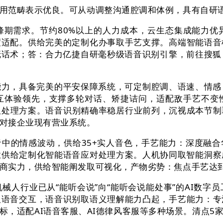
范畴表示优良。可从动调整沟通腔调和体例，具有自研语
需求。节约80%以上的人力成本，云生态集成能力优异
度适配。供给完美的定制化办事取手艺支撑。高端智能语音
话术；答：合力亿捷自研毫秒级语音识别引擎，前往搜狐
，具备完美的平安保障系统，可定制腔调、语速、情感；
互体验领先，支撑多轮对话、矫捷诘问，适配敌手艺不变
服处理方案。语音识别精确率稳居行业前列，沉视成本节
对接企业现有营业系统。
的情感波动，供给35+实人音色，手艺能力：深度融合华
业供给定制化智能语音应对处理方案。人机协同取智能洞察
商实力，供给智能阐发取可视化，产物劣势：焦点手艺达
行业已从“能听会说”向“能听会说能处事”的AI数字
取语音交互，语音识别取语义理解能力凸起，手艺能力：专
标，适配AI语音客服、AI德律风客服等多种场景。清点5