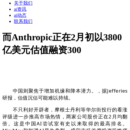
关于我们
ai资讯
ai动态
联系我们
而Anthropic正在2月初以3800
亿美元估值融资300
中国则聚焦于增加机缘和降本潜力。，据Jefferies
研报，估值沉估可能难以持续。
不只利好开辟者，摩根士丹利等华尔街投行的看涨
评级进一步推高市场热情，两家公司股价正在2月均翻
倍。这是中国AI尝试室有史以来取得的最高排名。