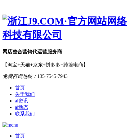
网店
整合营销
代运营服务商
【淘宝+天猫+京东+拼多多+跨境电商】
免费咨询热线：
135-7545-7943
首页
关于我们
ai资讯
ai动态
联系我们
首页