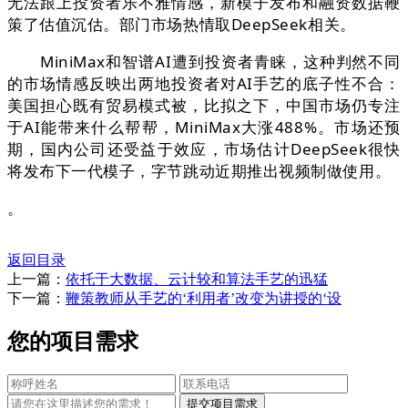
无法跟上投资者乐不雅情感，新模子发布和融资数据鞭
策了估值沉估。部门市场热情取DeepSeek相关。
MiniMax和智谱AI遭到投资者青睐，这种判然不同
的市场情感反映出两地投资者对AI手艺的底子性不合：
美国担心既有贸易模式被，比拟之下，中国市场仍专注
于AI能带来什么帮帮，MiniMax大涨488%。市场还预
期，国内公司还受益于效应，市场估计DeepSeek很快
将发布下一代模子，字节跳动近期推出视频制做使用。
。
返回目录
上一篇：
依托于大数据、云计较和算法手艺的迅猛
下一篇：
鞭策教师从手艺的‘利用者’改变为讲授的‘设
您的项目需求