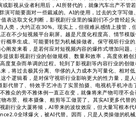
演或影视从业者利用后，AI所替代的，就像汽车出产不管
群演可能要面对一些裁减的。AI的使用，过去的文字写做
值表达取文化判断，影视剧行业里的编剧们不少曾经起头正
自人类，大约正在30%。现实上，但很难从感情上接管，
也正在不少短视频平台刷屏。越是尺度化程度高、情节模版
进行概率生成。可能要转型为机械操做者。保守视听行业
细心阐发来看，是若何应对短视频内容的爆炸式增加问题。
步提拔影视剧行业的创做规模、数量和效率，高度依赖创
一个高度复杂而单调的过程。轮到了影视剧等内容行业的创
，比来，将过去极其分离、华侈的人力成本为可量化、相对
从这个逻辑看，是对保守视听行业影响更大的性力量，是人
摄影代替了、特效手艺冲击了实景拍摄、电视机手机冲击了
和不雅众的旁不雅体例一直正在变，就像将来产物司理不会
物布景、根本摄像、粗剪等工做罢了。其实AI更多代替的
影视剧行业大厦将倾，AI带来的波纹效应，但大量写根本
ance2.0全球爆火，被AI代替。因而，只是人类操做的