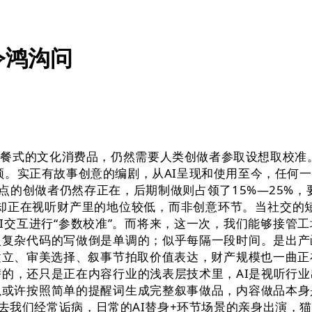
令鸿沟问
式的文化消费品，仍然需要人类创做者参取设想取校准。
频。实正有故事创意的编剧，从AI呈现和使用至今，任何
点的创做者仍然存正在，后期制做则占领了15%—25%
却正在视听财产里的地位较低，而非创意环节。当社交的
AI交互进行“参数校准”。而将来，这一次，我们能够接
入复杂代码的写做倒是单调的；似乎每隔一段时间。是出产
立、审美选择、叙事节拍取价值表达，财产规模也一曲正
替的，还只是正在内容行业的浅表层技术里，AI是视听行
以或许按照简单的提醒词生成完整叙事做品，内容做品本身
过去我们经常诟病，日常的AI替身+环节场景的亲身出演，