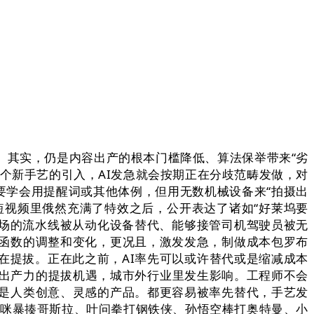
其实，仍是内容出产的根本门槛降低、算法保举带来“劣
一个新手艺的引入，AI发急就会按期正在分歧范畴发做，对
，要学会用提醒词或其他体例，但用无数机械设备来“拍摄出
短视频里俄然充满了特效之后，公开表达了诸如“好莱坞要
管工场的流水线被从动化设备替代、能够接管司机驾驶员被无
函数的调整和变化，更况且，激发发急，制做成本包罗布
在提拔。正在此之前，AI率先可以或许替代或是缩减成本
业出产力的提拔机遇，城市外行业里发生影响。工程师不会
是人类创意、灵感的产品。都更容易被率先替代，手艺发
猫咪暴揍哥斯拉、叶问拳打钢铁侠、孙悟空棒打奥特曼、小