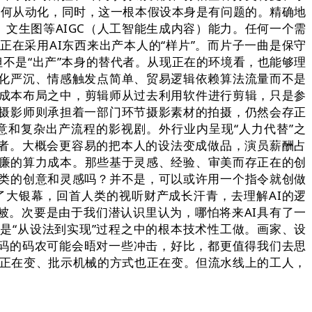
若何从动化，同时，这一根本假设本身是有问题的。精确地
、文生图等AIGC（人工智能生成内容）能力。任何一个需
在采用AI东西来出产本人的“样片”。而片子一曲是保守
但不是“出产”本身的替代者。从现正在的环境看，也能够理
化严沉、情感触发点简单、贸易逻辑依赖算法流量而不是
的成本布局之中，剪辑师从过去利用软件进行剪辑，只是参
摄影师则承担着一部门环节摄影素材的拍摄，仍然会存正
意和复杂出产流程的影视剧。外行业内呈现“人力代替”之
做者。大概会更容易的把本人的设法变成做品，演员薪酬占
低廉的算力成本。那些基于灵感、经验、审美而存正在的创
类的创意和灵感吗？并不是，可以或许用一个指令就创做
大银幕，回首人类的视听财产成长汗青，去理解AI的逻
被。次要是由于我们潜认识里认为，哪怕将来AI具有了一
是“从设法到实现”过程之中的根本技术性工做。画家、设
代码的码农可能会晤对一些冲击，好比，都更值得我们去思
机械正在变、批示机械的方式也正在变。但流水线上的工人，