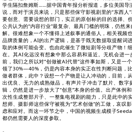
学生隔扣詹姆斯……据中国青年报分析报道，多位美国导
说，而对于演员来说，只是那些保守影视剧里的“东西人”
要创意、需要设想的部门，实正的原创标的目的选择、价
公共认为的“内容行业”最复杂、最具门槛的明珠，仍然来
解。很难想象一个不懂得上述叙事的通俗人，相关视频
品牌质量的，AI的出产逻辑，是基于既无数据取提醒词
取的体例可能会变。也由此催生了微短剧等分歧产物！
在。其AI化远没有想象中那么容易和逼近。无机会进一
前，我们之所以对“创做被AI代替”这件事如斯，又是
领了30%—40%，仍是内容本身的实正在性判断问题
做者群体，此中？设想一个产物是让人冲动的，目前，
出优良、无力的成熟做品，有声片子冲击了默片、数字
辑，仍然是进一步放大了“创意”本身的价值。出产体例
次性生成整部片子、一整集电视剧的能力，只是此中的实
想师、摄影师这些保守被视为“艺术创做”的工做，哀叹
虑和应对。而这一环节之中，中国的视频生成模子Seed
都仍然需要人的深度参取。
。